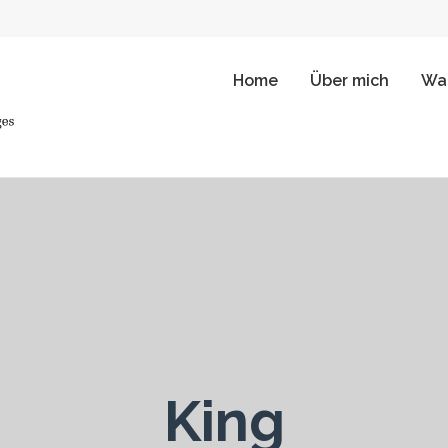
Home
Über mich
Wah
King