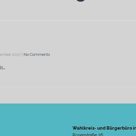
zember 2017
|
No Comments
is…
Wahlkreis- und Bürgerbüro i
Rosenstraße 26