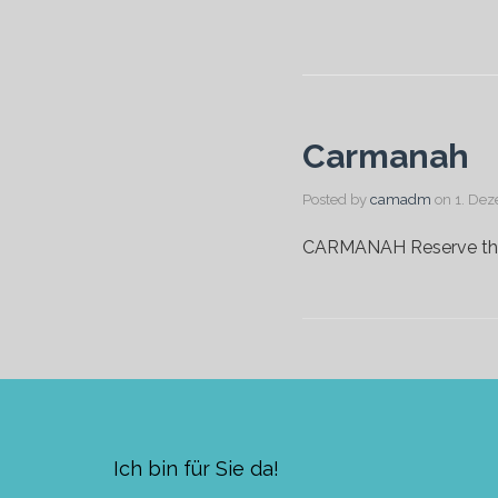
Carmanah
Posted by
camadm
on
1. De
CARMANAH Reserve th
Ich bin für Sie da!