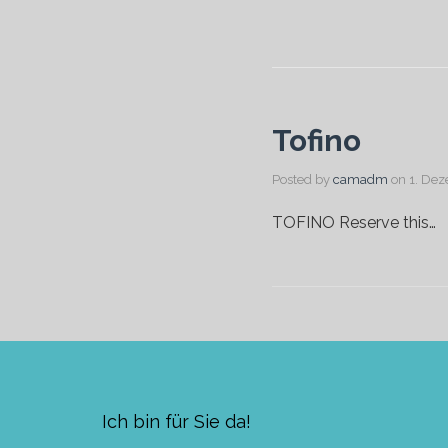
Tofino
Posted by
camadm
on
1. De
TOFINO Reserve this…
Ich bin für Sie da!