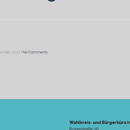
zember 2017
|
No Comments
Wahlkreis- und Bürgerbüro i
Rosenstraße 26