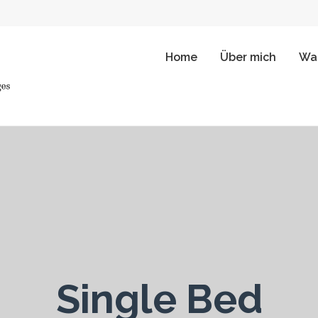
Home
Über mich
Wah
Single Bed